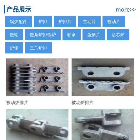
产品展示
more>>
锅炉配件
炉排
炉排片
主动片
被动片
链轮
链条炉排锅炉
轴承
鱼鳞片
活芯炉
炉销
三爪炉排
被动炉排片
被动炉排片