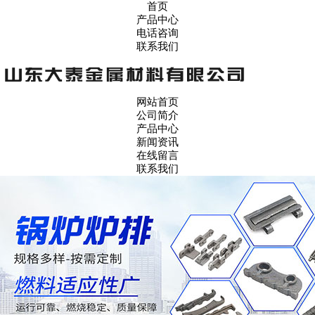
首页
产品中心
电话咨询
联系我们
网站首页
公司简介
产品中心
新闻资讯
在线留言
联系我们