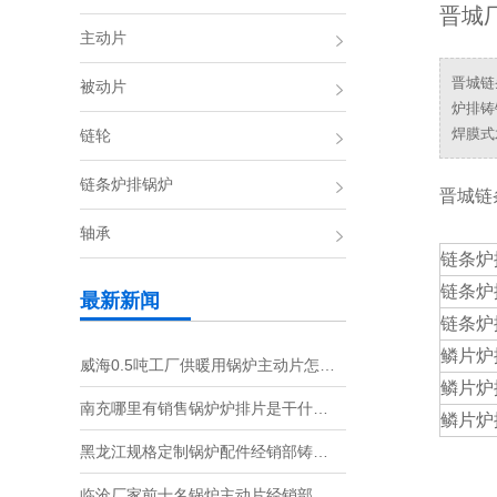
晋城
主动片
晋城链条
被动片
炉排铸
焊膜式
链轮
链条炉排锅炉
晋城链
轴承
链条炉
链条炉
最新新闻
链条炉
鳞片炉
威海0.5吨工厂供暖用锅炉主动片怎…
鳞片炉
南充哪里有销售锅炉炉排片是干什…
鳞片炉
黑龙江规格定制锅炉配件经销部铸…
临沧厂家前十名锅炉主动片经销部…