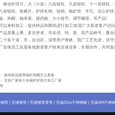
、被动炉排片、大（小齿）六齿链轮、九齿链轮、十一齿链轮、
八齿链轮、鱼鳞片、炉排长销、短销、锅炉管、手孔、活心炉排
板、风帽、轴承座、煤挡板、大小链节、调节螺母、等产品!
以来料加工，提供样品和图纸进行加工!欢迎广大新老客户访问
产品质量上乘，多次评省、市名优、特、新、高产品称号，重合
二十多个省，市，自治区，深受用户青眯。我厂工艺先进，信守
厂全体员工欢迎各地新老客户前来洽谈业务，长期合作，共同发
闻：
曲靖新品推荐锅炉风帽怎么更换
闻：
甘孜厂家前十名锅炉炉排片加工厂家
闻
缝钢管
|
无缝钢管
|
无缝钢管零售
|
无锡310s不锈钢板
|
无锡304不锈