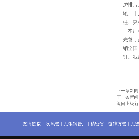
炉排片
轮、十
柱、夹
本厂可
完善，
销全国
针。我
上一条新
下一条新
返回上级新
友情链接：
吹氧管
|
无锡钢管厂
|
精密管
|
镀锌方管
|
无