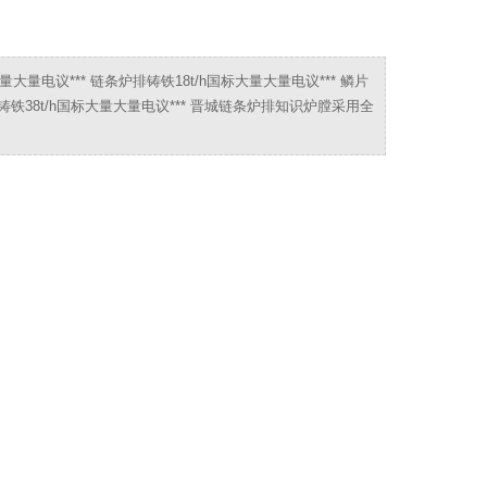
量大量电议*** 链条炉排铸铁18t/h国标大量大量电议*** 鳞片
炉排铸铁38t/h国标大量大量电议*** 晋城链条炉排知识炉膛采用全