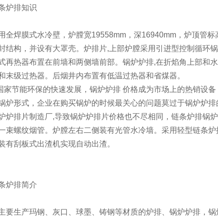
条炉排知识
用全焊膜式水冷壁，炉膛宽19558mm，深16940mm，炉顶管标高
封结构，并设有大罩壳。炉排片,上部炉膛采用引进型控制循环
式再热器布置在前墙和两侧墙前部。锅炉炉排,在折焰角上部和
和末级过热器。后烟井内布置有低温过热器和省煤器。
家节能环保的快速发展，锅炉炉排 价格成为市场上的热销设备
锅炉形式，企业在购买锅炉的时候最关心的问题莫过于锅炉炉排
炉炉排片制造厂,导致锅炉炉排片价格也不尽相同，链条炉排锅
一束螺纹烟管。炉膛左右二侧装有光管水冷墙。采用轻型链条炉
装有刮板式出渣机实现自动出渣。
条炉排简介
主要生产玛钢、灰口、球墨、铸钢等材质的炉排、锅炉炉排，锅