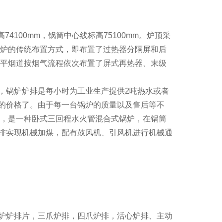
74100mm，锅筒中心线标高75100mm。炉顶采
锅炉的传统布置方式，即布置了过热器分隔屏和后
水平烟道按烟气流程依次布置了屏式再热器、末级
，锅炉炉排是每小时为工业生产提供2吨热水或者
的价格了。由于每一台锅炉的质量以及售后等不
炉，是一种卧式三回程水火管混合式锅炉，在锅筒
排实现机械加煤，配有鼓风机、引风机进行机械通
炉炉排片，三爪炉排，四爪炉排，活心炉排、主动