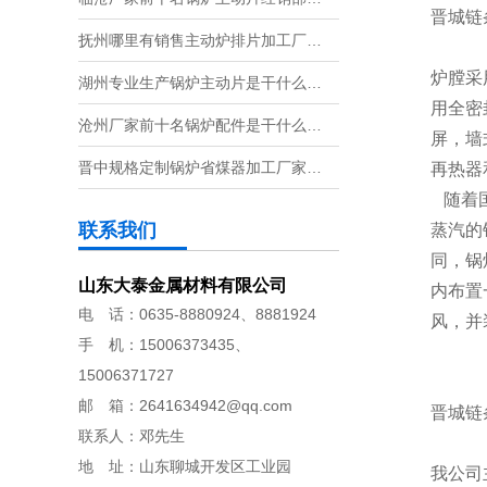
晋城链
抚州哪里有销售主动炉排片加工厂…
炉膛采
湖州专业生产锅炉主动片是干什么…
用全密
沧州厂家前十名锅炉配件是干什么…
屏，墙
晋中规格定制锅炉省煤器加工厂家…
再热器
随着国
联系我们
蒸汽的
同，锅
山东大泰金属材料有限公司
内布置
电 话：0635-8880924、8881924
风，并
手 机：15006373435、
15006371727
邮 箱：2641634942@qq.com
晋城链
联系人：邓先生
地 址：山东聊城开发区工业园
我公司