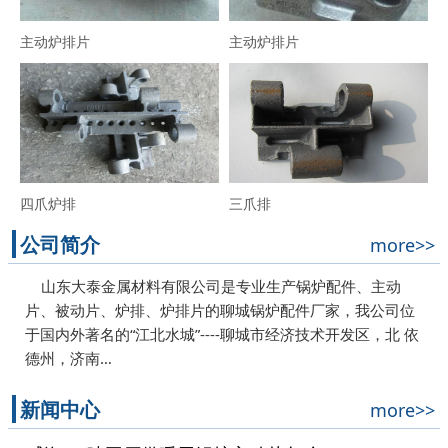
主动炉排片
主动炉排片
四爪炉排
三爪排
公司简介
more>>
山东大泰金属材料有限公司是专业生产锅炉配件、主动
片、被动片、炉排、炉排片的聊城锅炉配件厂家，我公司位
于国内外著名的“江北水城”----聊城市经济技术开发区，北 依
德州，济南…
新闻中心
more>>